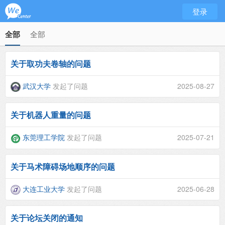
登录
全部
全部
关于取功夫卷轴的问题
武汉大学
发起了问题
2025-08-27
关于机器人重量的问题
东莞理工学院
发起了问题
2025-07-21
关于马术障碍场地顺序的问题
大连工业大学
发起了问题
2025-06-28
关于论坛关闭的通知