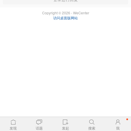
Copyright © 2026 - WeCenter
访问桌面版网站
发现
话题
发起
搜索
我