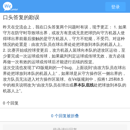
登录
口头答复的勘误
昨天在交流会上，我在口头答复两个问题时有误，现予更正：
1. 如果
守方在防守时导致球出界，或攻方有意或无意把球扔向守方机器人使
得球出界前最后接触的是守方机器人，守方不犯规，不受罚。对这种
情况的处置是：由攻方队员在球出界处处把球放到本队的机器人上。
2. 比赛开始或控球变更后，攻方机器人装球向本队的进攻区运动，至
少要完成一次运球或传球，如果裁判判定运球或传球无效，攻方必须
再做一次有效的运球或传球后才能进行后续的投篮。
这次交流也发现了V3版规则的一个bug。上面说到“由攻方队员在球出
界处把球放到本队的机器人上”，如果球是从守方操作区一侧出界的，
攻方队员无法进入对方操作区装球。在V4版规则中，拟将1.25和8.5
中的相关说明改为“由攻方队员在球出或
界本队底线
处把球放到本队的
机器人上”。
0 个回复
0
个回复被折叠
登录进行回复