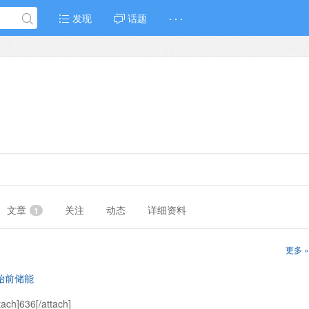
发现
话题
· · ·
文章
关注
动态
详细资料
1
更多 »
始前储能
]636[/attach]