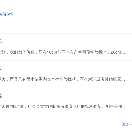
始前储能
题
[attach]590[/attach] 陆老师您好，我们做了仿真，只在10cm范围内会产生明显空气扰动，20cm外没有任何扰动，不会对其他机器人或球造成影响。
题
车体侧面。涵道电机声音并不大，而且只有很小范围内会产生空气扰动，不会对球或者其他机器人产生影响
题
陆老师，如果每个机器人都要延伸到2.4m，那么会大大限制所有参赛队伍的结构创新。如果采用其他结构，就需要跳得更高，想要跳高就需要姿态纠正。我觉得可以限制不让起飞，不让吹球，但是允许使用涵道电机
更多 »