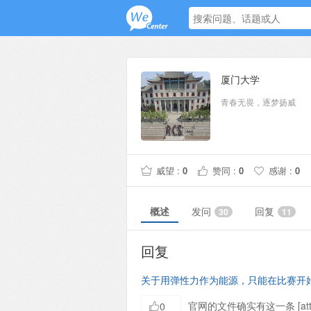
厦门大学
青春无畏，逐梦扬威
威望 :
0
赞同 :
0
感谢 :
0
概述
发问
回复
30
11
回复
关于用弹性力作为能源，只能在比赛开
官网的文件确实有这一条 [attach
0