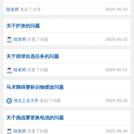
陆老师
发起了文章
2025-06-22
关于护身的问题
陆老师
回复了问题
2025-06-22
关于排球自选任务的问题
陆老师
回复了问题
2025-06-21
马术障碍赛标识物摆放问题
湖北工业大学
发起了问题
2025-06-20
关于挑战赛更换电池的问题
陆老师
回复了问题
2025-06-20